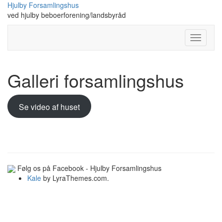
Skip
Hjulby Forsamlingshus
to
ved hjulby beboerforening/landsbyråd
content
Toggle
Navigati
Galleri forsamlingshus
Se video af huset
Følg os på Facebook - Hjulby Forsamlingshus
Kale
by LyraThemes.com.